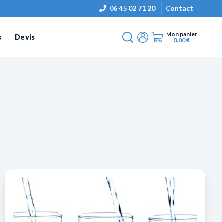
06 45 02 71 20
Contact
Mon panier
s
Devis
0.00
€
Chercher
Mon compte