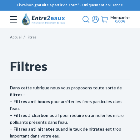
Livraison gratuite à partir de 150€* - Uniquement en France
Mon panier
0.00
€
Chercher
Mon compte
Accueil
Filtres
Filtres
Dans cette rubrique nous vous proposons toute sorte de
filtres
:
–
Filtres anti boues
pour arrêter les fines particules dans
l’eau.
–
Filtres à charbon actif
pour réduire ou annuler les micro
polluants présents dans l’eau.
–
Filtres anti nitrates
quand le taux de nitrates est trop
important dans votre eau.